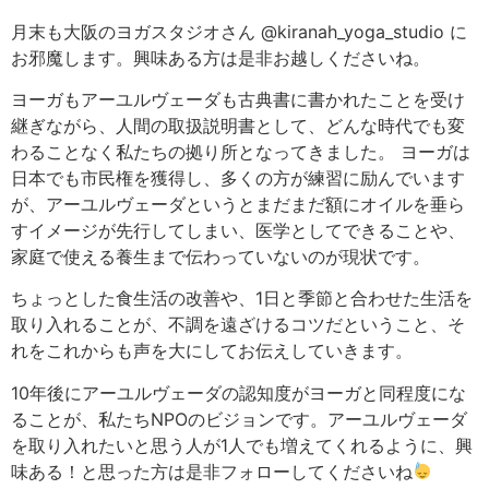
月末も大阪のヨガスタジオさん @kiranah_yoga_studio に
お邪魔します。興味ある方は是非お越しくださいね。
ヨーガもアーユルヴェーダも古典書に書かれたことを受け
継ぎながら、人間の取扱説明書として、どんな時代でも変
わることなく私たちの拠り所となってきました。 ヨーガは
日本でも市民権を獲得し、多くの方が練習に励んでいます
が、アーユルヴェーダというとまだまだ額にオイルを垂ら
すイメージが先行してしまい、医学としてできることや、
家庭で使える養生まで伝わっていないのが現状です。
ちょっとした食生活の改善や、1日と季節と合わせた生活を
取り入れることが、不調を遠ざけるコツだということ、そ
れをこれからも声を大にしてお伝えしていきます。
10年後にアーユルヴェーダの認知度がヨーガと同程度にな
ることが、私たちNPOのビジョンです。アーユルヴェーダ
を取り入れたいと思う人が1人でも増えてくれるように、興
味ある！と思った方は是非フォローしてくださいね