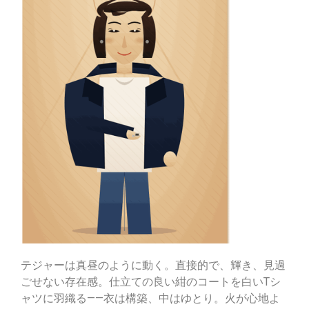
テジャーは真昼のように動く。直接的で、輝き、見過
ごせない存在感。仕立ての良い紺のコートを白いTシ
ャツに羽織る——衣は構築、中はゆとり。火が心地よ