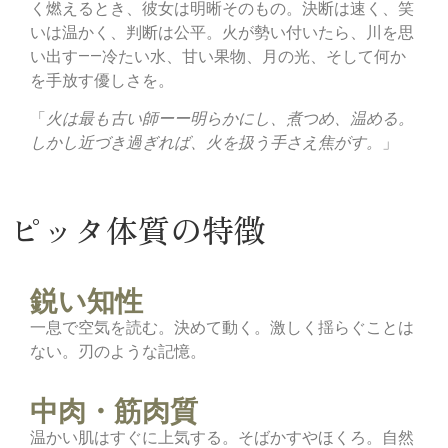
く燃えるとき、彼女は明晰そのもの。決断は速く、笑
いは温かく、判断は公平。火が勢い付いたら、川を思
い出す——冷たい水、甘い果物、月の光、そして何か
を手放す優しさを。
「
火は最も古い師ーー明らかにし、煮つめ、温める。
しかし近づき過ぎれば、火を扱う手さえ焦がす。
」
ピッタ体質の特徴
鋭い知性
一息で空気を読む。決めて動く。激しく揺らぐことは
ない。刃のような記憶。
中肉・筋肉質
温かい肌はすぐに上気する。そばかすやほくろ。自然