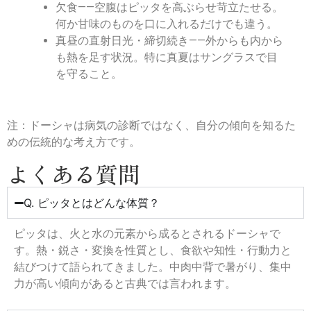
欠食——空腹はピッタを高ぶらせ苛立たせる。
何か甘味のものを口に入れるだけでも違う。
真昼の直射日光・締切続き——外からも内から
も熱を足す状況。特に真夏はサングラスで目
を守ること。
注：ドーシャは病気の診断ではなく、自分の傾向を知るた
めの伝統的な考え方です。
よくある質問
Q. ピッタとはどんな体質？
ピッタは、火と水の元素から成るとされるドーシャで
す。熱・鋭さ・変換を性質とし、食欲や知性・行動力と
結びつけて語られてきました。中肉中背で暑がり、集中
力が高い傾向があると古典では言われます。