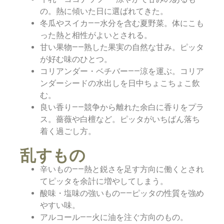
の。熱に傾いた日に選ばれてきた。
冬瓜やスイカ——水分を含む夏野菜。体にこも
った熱と相性がよいとされる。
甘い果物——熟した果実の自然な甘み。ピッタ
が好む味のひとつ。
コリアンダー・ベチバー——涼を運ぶ。コリア
ンダーシードの水出しを日中ちょこちょこ飲
む。
良い香り——競争から離れた余白に香りをプラ
ス。薔薇や白檀など。ピッタがいちばん落ち
着く過ごし方。
乱すもの
辛いもの——熱と鋭さを足す方向に働くとされ
てピッタを余計に増やしてしまう。
酸味・塩味の強いもの——ピッタの性質を強め
やすい味。
アルコール——火に油を注ぐ方向のもの。