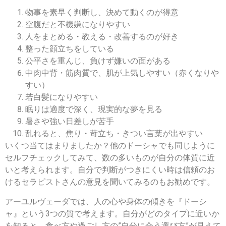
物事を素早く判断し、決めて動くのが得意
空腹だと不機嫌になりやすい
人をまとめる・教える・改善するのが好き
整った顔立ちをしている
公平さを重んじ、負けず嫌いの面がある
中肉中背・筋肉質で、肌が上気しやすい（赤くなりや
すい）
若白髪になりやすい
眠りは適度で深く、現実的な夢を見る
暑さや強い日差しが苦手
乱れると、焦り・苛立ち・きつい言葉が出やすい
いくつ当てはまりましたか？他のドーシャでも同じように
セルフチェックしてみて、数の多いものが自分の体質に近
いと考えられます。自分で判断がつきにくい時は信頼のお
けるセラピストさんの意見を聞いてみるのもお勧めです。
アーユルヴェーダでは、人の心や身体の傾きを『ドーシ
ャ』という3つの質で考えます。自分がどのタイプに近いか
を知ると、食べ方や過ごし方の”自分に合う選び方”が見えて