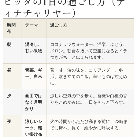
ピッタの1日の過ごし方（デ
ィナチャリヤー）
時間
テーマ
過ごし方
帯
朝
湯冷し、
ココナッツウォーター。洋梨、ぶどう、
甘い果物
メロン。朝食を抜いて空腹になるとイラ
つきがち、と伝えられます。
昼
青菜、ギ
苦・甘・渋の味を。コリアンダー、冬
ー、白米
瓜、炊き立てのご飯。辛いものは控えめ
に。
夕
画面では
涼しい空気の中を歩く。薔薇や白檀の香
なく月明
りをこめかみに。一日をそっと下ろす。
かり
夜
涼しいシ
火の時間がふたたび高まる前に、22時ま
ーツ、軽
でに床へ。長く、緩やかに呼吸する。
い掛け布